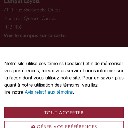
Campus Loyola
7141, rue Sherbrooke Ouest
Montréal
,
Québec, Canada
H4B 1R6
Voir le campus sur la carte
Notre site utilise des témoins (cookies) afin de mémoriser
CENTRALE
514-848-2424
vos préférences, mieux vous servir et nous informer sur
URGENCE
514-848-3717
la façon dont vous utilisez notre site. Pour en savoir plus
quant à notre utilisation des témoins, veuillez
|
|
|
Protection et prévention
Accessibilité
Confidentialité
lire notre
Avis relatif aux témoins
.
|
|
|
Conditions d'utilisation
Nous joindre
Gérer les témoins
Commentaires sur le site Web
TOUT ACCEPTER
© Université Concordia. Montréal, QC, Canada
GÉRER VOS PRÉFÉRENCES