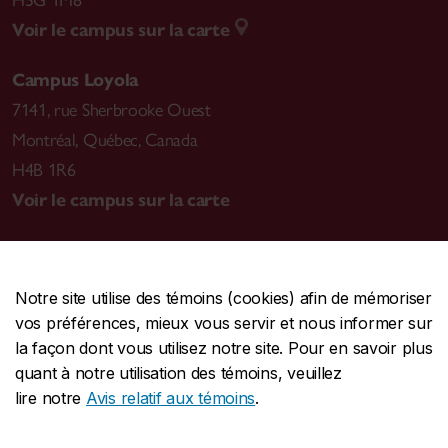
H3G 1M8
Voir le campus sur la carte
Campus Loyola
7141, rue Sherbrooke Ouest
Montréal
,
Québec, Canada
H4B 1R6
Voir le campus sur la carte
Notre site utilise des témoins (cookies) afin de mémoriser
CENTRALE
514-848-2424
vos préférences, mieux vous servir et nous informer sur
URGENCE
514-848-3717
la façon dont vous utilisez notre site. Pour en savoir plus
quant à notre utilisation des témoins, veuillez
|
|
|
Protection et prévention
Accessibilité
Confidentialité
lire notre
Avis relatif aux témoins
.
|
|
|
Conditions d'utilisation
Nous joindre
Gérer les témoins
Commentaires sur le site Web