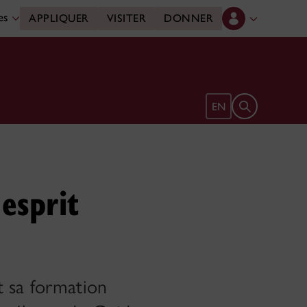
des
APPLIQUER
VISITER
DONNER
Ouvrir le form
EN
esprit
t sa formation