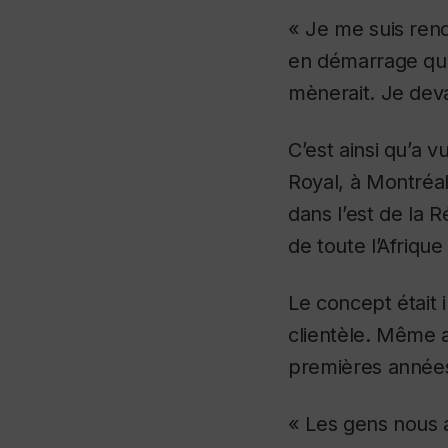
« Je me suis ren
en démarrage qu’à
mènerait. Je deva
C’est ainsi qu’a v
Royal, à Montréal
dans l’est de la R
de toute l’Afriqu
Le concept était i
clientèle. Même au
premières années
« Les gens nous 