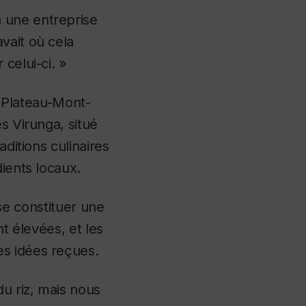
 une entreprise
vait où cela
celui-ci. »
r Plateau-Mont-
s Virunga, situé
aditions culinaires
dients locaux.
 se constituer une
nt élevées, et les
es idées reçues.
u riz, mais nous