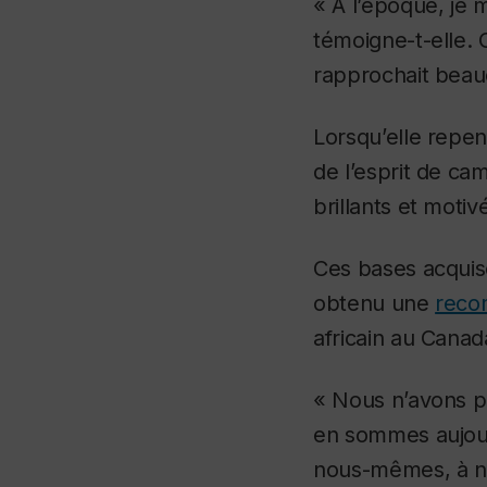
« À l’époque, je 
témoigne-t-elle. C
rapprochait beauc
Lorsqu’elle repe
de l’esprit de ca
brillants et motiv
Ces bases acquise
obtenu une
reco
africain au Canad
« Nous n’avons p
en sommes aujourd
nous-mêmes, à nos