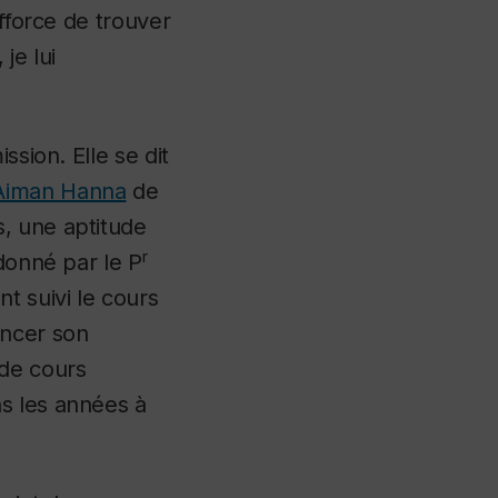
efforce de trouver
 je lui
ssion. Elle se dit
Aiman Hanna
de
, une aptitude
r
 donné par le P
 suivi le cours
ancer son
 de cours
s les années à