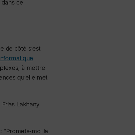
n dans ce
e de côté s’est
informatique
mplexes, à mettre
ences qu’elle met
e Frias Lakhany
 : “Promets-moi la