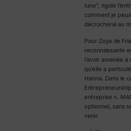
lune”, rigole l’e
comment
je peux 
décrocherai au mo
Pour Zoya de Frias
reconnaissante e
l’avoir amenée à
qu’elle a particu
Hanna. Dans le c
Entrepreneurship
entreprise », MAN
optionnel, sans 
venir.