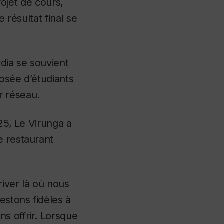
ojet de cours,
 résultat final se
dia se souvient
osée d’étudiants
ur réseau.
025, Le Virunga a
que restaurant
iver là où nous
estons fidèles à
s offrir. Lorsque