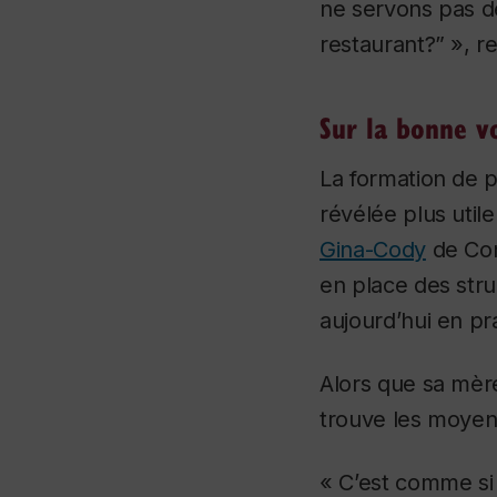
ne servons pas de 
restaurant?” », r
Sur la bonne v
La formation de p
révélée plus utile 
Gina-Cody
de Con
en place des str
aujourd’hui en pr
Alors que sa mère
trouve les moyens
« C’est comme si 