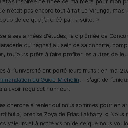
m’étais inspirée de l’idée de ma mère pour mon pr
e n’était pas encore tout à fait Le Virunga, mais le
oup de ce que j’ai créé par la suite. »
nse à ses années d’études, la diplômée de Concor
maraderie qui régnait au sein de sa cohorte, comp
és, toujours prêts à faire profiter les autres de le
s à l’Université ont porté leurs fruits : en mai 2
mmandation du Guide Michelin
. Il s’agit de l’uni
a à avoir reçu cet honneur.
as cherché à renier qui nous sommes pour en arr
’hui », précise Zoya de Frias Lakhany. « Nous r
 valeurs et à notre vision de ce que nous voulon