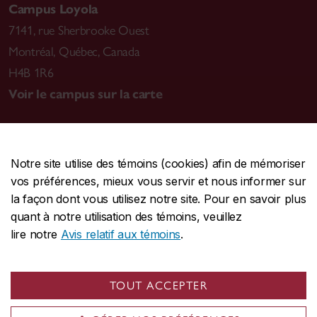
Campus Loyola
7141, rue Sherbrooke Ouest
Montréal
,
Québec, Canada
H4B 1R6
Voir le campus sur la carte
Notre site utilise des témoins (cookies) afin de mémoriser
CENTRALE
514-848-2424
vos préférences, mieux vous servir et nous informer sur
URGENCE
514-848-3717
la façon dont vous utilisez notre site. Pour en savoir plus
quant à notre utilisation des témoins, veuillez
|
|
|
Protection et prévention
Accessibilité
Confidentialité
lire notre
Avis relatif aux témoins
.
|
|
|
Conditions d'utilisation
Nous joindre
Gérer les témoins
Commentaires sur le site Web
TOUT ACCEPTER
© Université Concordia. Montréal, QC, Canada