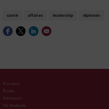
santé
affaires
leadership
diplomés
À propos
Études
Admission
Vie étudiante