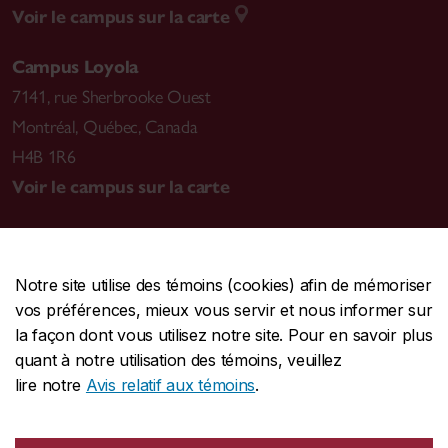
Voir le campus sur la carte
Campus Loyola
7141, rue Sherbrooke Ouest
Montréal
,
Québec, Canada
H4B 1R6
Voir le campus sur la carte
Notre site utilise des témoins (cookies) afin de mémoriser
CENTRALE
514-848-2424
vos préférences, mieux vous servir et nous informer sur
URGENCE
514-848-3717
la façon dont vous utilisez notre site. Pour en savoir plus
quant à notre utilisation des témoins, veuillez
|
|
|
Protection et prévention
Accessibilité
Confidentialité
lire notre
Avis relatif aux témoins
.
|
|
|
Conditions d'utilisation
Nous joindre
Gérer les témoins
Commentaires sur le site Web