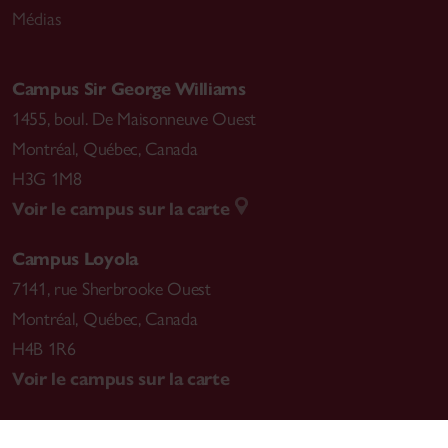
Médias
Campus Sir George Williams
1455, boul. De Maisonneuve Ouest
Montréal
,
Québec, Canada
H3G 1M8
Voir le campus sur la carte
Campus Loyola
7141, rue Sherbrooke Ouest
Montréal
,
Québec, Canada
H4B 1R6
Voir le campus sur la carte