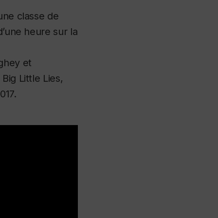
 une classe de
d’une heure sur la
ghey et
e
Big Little Lies
,
017.