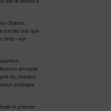
sé par le défunt à
rp Objects
,
de succès tels que
et
Wild
– est
parition
nférence annuelle
gné du cinéaste
ation artistique
tuait le premier