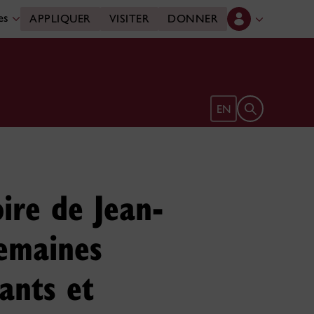
des
APPLIQUER
VISITER
DONNER
Ouvrir le form
EN
ire de Jean-
semaines
ants et