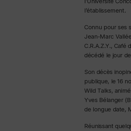
l’Université Conc
l’établissement.
Connu pour ses s
Jean-Marc Vallée 
C.R.A.Z.Y.
,
Café d
décédé le jour de
Son décès inopin
publique, le 16 
Wild Talks,
animée
Yves Bélanger (B. 
de longue date, M
Réunissant quelqu