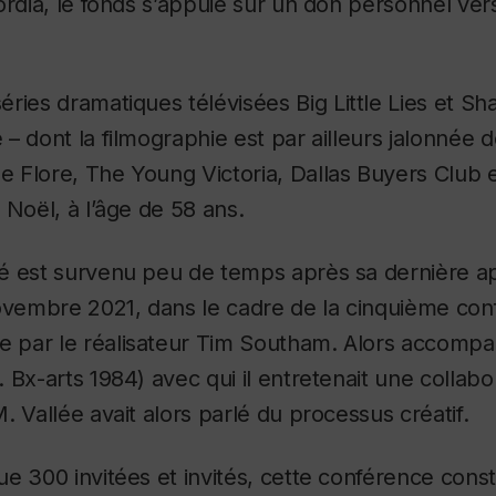
ordia, le fonds s’appuie sur un don personnel ver
éries dramatiques télévisées
Big Little Lies
et
Sha
– dont la filmographie est par ailleurs jalonnée 
e Flore
,
The Young Victoria
,
Dallas Buyers Club
 Noël, à l’âge de 58 ans.
é est survenu peu de temps après sa dernière ap
novembre 2021, dans le cadre de la cinquième co
 par le réalisateur Tim Southam. Alors accompa
Bx-arts 1984) avec qui il entretenait une collabor
. Vallée avait alors parlé du processus créatif.
e 300 invitées et invités, cette conférence consti