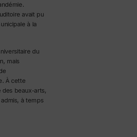
pandémie.
ditoire avait pu
unicipale à la
iversitaire du
n, mais
 de
e. À cette
é des beaux-arts,
s admis, à temps