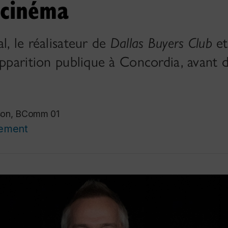
 cinéma
l, le réalisateur de
Dallas Buyers Club
e
apparition publique à Concordia, avant d
ison, BComm 01
cement