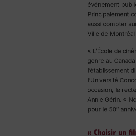
événement public
Principalement co
aussi compter sur
Ville de Montréal
« L’École de cin
genre au Canada 
l’établissement d
l’Université Conc
occasion, le rect
Annie Gérin. « No
e
pour le 50
anniv
« Choisir un fi