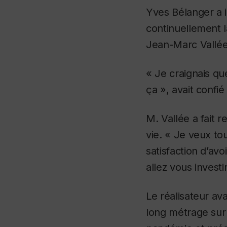
Yves Bélanger a i
continuellement 
Jean-Marc Vallée
« Je craignais qu
ça », avait confi
M. Vallée a fait 
vie. « Je veux to
satisfaction d’avo
allez vous investi
Le réalisateur ava
long métrage sur 