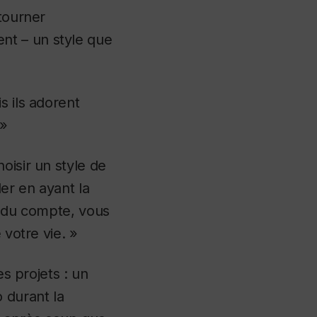
 tourner
nt – un style que
s ils adorent
 »
oisir un style de
ler en ayant la
ut du compte, vous
 votre vie. »
es projets : un
 durant la