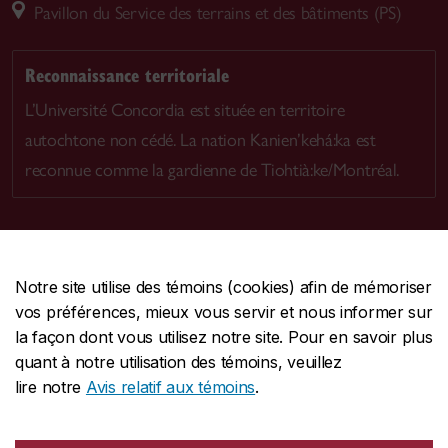
Pavillon du Service des terrains et des bâtiments (PS)
Reconnaissance territoriale
L’Université Concordia est située en territoire
autochtone non cédé. La nation Kanien’kehá:ka est
reconnue comme la gardienne de Tiohtià:ke/Montréal.
Notre site utilise des témoins (cookies) afin de mémoriser
CENTRALE
514-848-2424
vos préférences, mieux vous servir et nous informer sur
URGENCE
514-848-3717
la façon dont vous utilisez notre site. Pour en savoir plus
quant à notre utilisation des témoins, veuillez
|
|
|
Protection et prévention
Accessibilité
Confidentialité
lire notre
Avis relatif aux témoins
.
|
|
|
Conditions d'utilisation
Nous joindre
Gérer les témoins
Commentaires sur le site Web