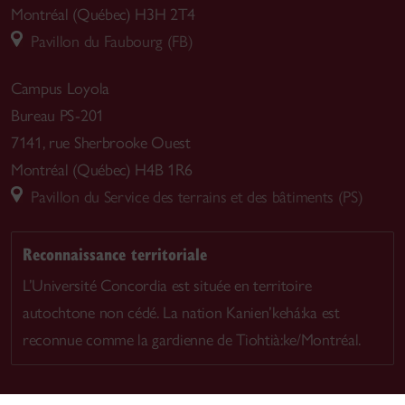
Montréal (Québec) H3H 2T4
Pavillon du Faubourg (FB)
Campus Loyola
Bureau PS-201
7141, rue Sherbrooke Ouest
Montréal (Québec) H4B 1R6
Pavillon du Service des terrains et des bâtiments (PS)
Reconnaissance territoriale
L’Université Concordia est située en territoire
autochtone non cédé. La nation Kanien’kehá:ka est
reconnue comme la gardienne de Tiohtià:ke/Montréal.