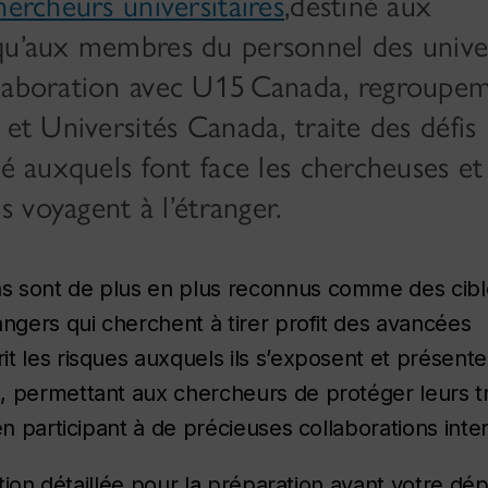
hercheurs universitaires
,destiné aux
qu’aux membres du personnel des univer
llaboration avec U15 Canada, regroupe
 et Universités Canada, traite des défis
té auxquels font face les chercheuses et
ls voyagent à l’étranger.
s sont de plus en plus reconnus comme des cibl
angers qui cherchent à tirer profit des avancées
t les risques auxquels ils s’exposent et présent
, permettant aux chercheurs de protéger leurs t
en participant à de précieuses collaborations inte
ation détaillée pour la préparation avant votre dép