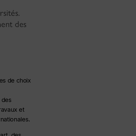
sités.
ment des
es de choix
e des
ravaux et
rnationales.
art, des