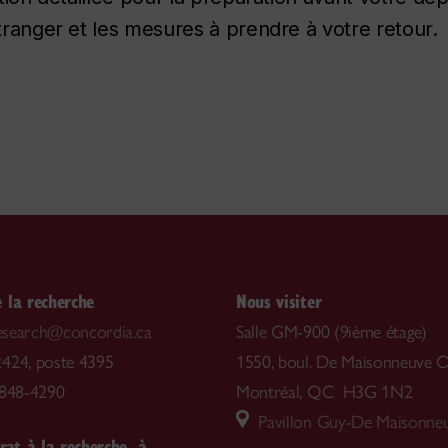
étranger et les mesures à prendre à votre retour.
 la recherche
Nous visiter
.research@concordia.ca
Salle GM-900 (9ième étage)
424, poste 4395
1550, boul. De Maisonneuve O
-848-4290
Montréal, QC H3G 1N2
Pavillon Guy-De Maisonne
rat à la recherche, à