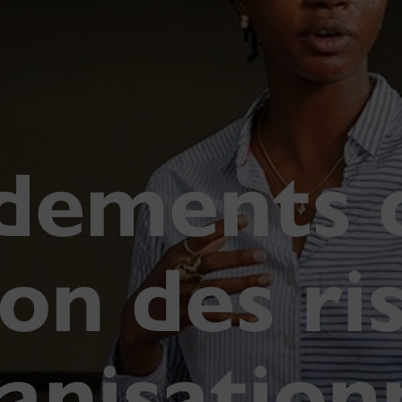
dements d
ion des ri
anisation