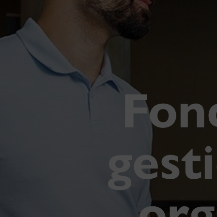
Fon
gest
org