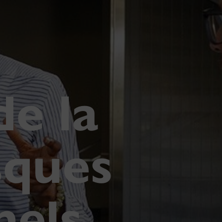
e la
sques
nels