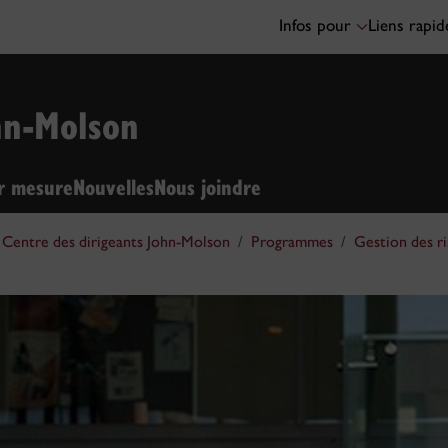
Infos pour
Liens rapi
hn-Molson
ur mesure
Nouvelles
Nous joindre
Centre des dirigeants John-Molson
Programmes
Gestion des ri