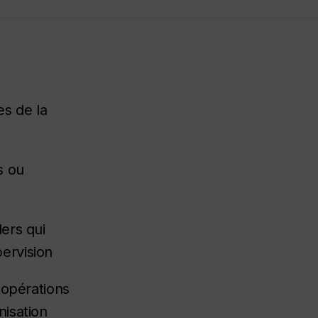
es de la
s ou
lers qui
pervision
s opérations
nisation