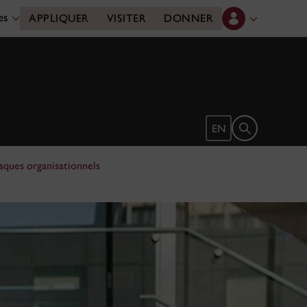
des
APPLIQUER
VISITER
DONNER
Ouvrir le form
EN
sques organisationnels