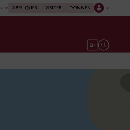
des
APPLIQUER
VISITER
DONNER
Ouvrir le form
EN