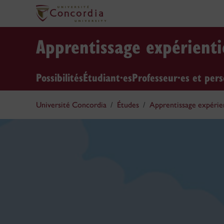
Apprentissage expérienti
Possibilités
Étudiant·es
Professeur·es et per
Université Concordia
Études
Apprentissage expérie