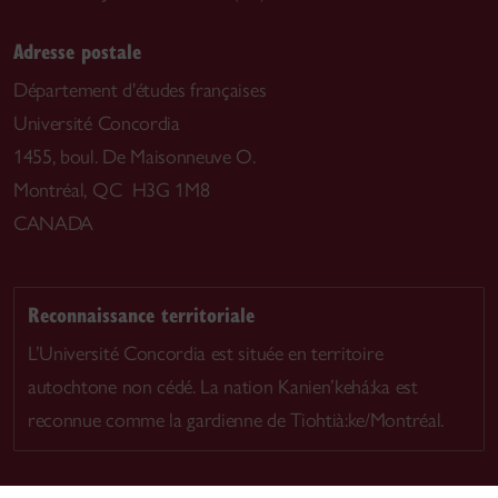
Adresse postale
Département d'études françaises
Université Concordia
1455, boul. De Maisonneuve O.
Montréal, QC H3G 1M8
CANADA
Reconnaissance territoriale
L’Université Concordia est située en territoire
autochtone non cédé. La nation Kanien’kehá:ka est
reconnue comme la gardienne de Tiohtià:ke/Montréal.