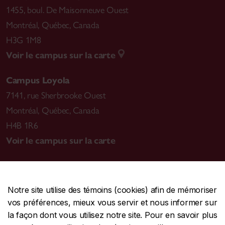
1455, boul. De Maisonneuve Ouest
Montréal
,
Québec, Canada
H3G 1M8
Voir le campus sur la carte
Campus Loyola
7141, rue Sherbrooke Ouest
Montréal
,
Québec, Canada
H4B 1R6
Voir le campus sur la carte
Notre site utilise des témoins (cookies) afin de mémoriser
CENTRALE
514-848-2424
vos préférences, mieux vous servir et nous informer sur
URGENCE
514-848-3717
la façon dont vous utilisez notre site. Pour en savoir plus