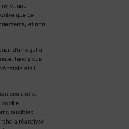
enne et une
montre que ce
ignements, et non
iait d’un sujet à
inute, tandis que
générale était
ion oculaire et
 pupille
nts nuisibles
erche a réanalysé