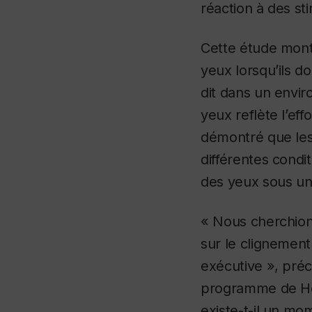
réaction à des sti
Cette étude mont
yeux lorsqu’ils d
dit dans un envi
yeux reflète l’ef
démontré que les
différentes condi
des yeux sous une
« Nous cherchions
sur le clignement 
exécutive », pré
programme de
H
existe-t-il un mo