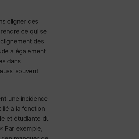
s cligner des
prendre ce qui se
 clignement des
étude a également
es dans
 aussi souvent
ent une incidence
lié à la fonction
de et étudiante du
 « Par exemple,
e rien manquer de