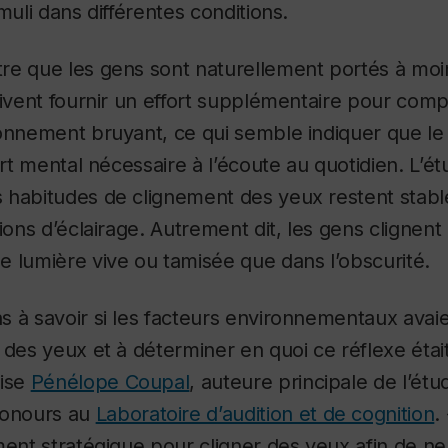
muli dans différentes conditions.
re que les gens sont naturellement portés à moin
oivent fournir un effort supplémentaire pour com
ronnement bruyant, ce qui semble indiquer que le
fort mental nécessaire à l’écoute au quotidien. L’
 habitudes de clignement des yeux restent stabl
tions d’éclairage. Autrement dit, les gens clignent
 lumière vive ou tamisée que dans l’obscurité.
 à savoir si les facteurs environnementaux avai
des yeux et à déterminer en quoi ce réflexe était 
cise
Pénélope Coupal
, auteure principale de l’étu
onours
au
Laboratoire d’audition et de cognition
.
ment stratégique pour cligner des yeux afin de n