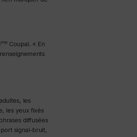
me
M
Coupal. « En
s renseignements
dultes, les
, les yeux fixés
 phrases diffusées
port signal-bruit,