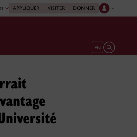
des
APPLIQUER
VISITER
DONNER
Ouvrir le form
EN
rrait
avantage
Université