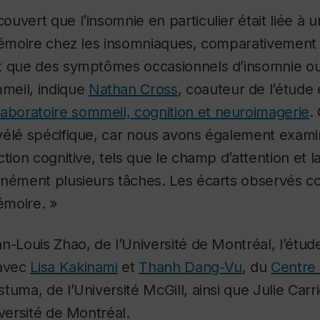
uvert que l’insomnie en particulier était liée à u
 mémoire chez les insomniaques, comparativemen
t que des symptômes occasionnels d’insomnie ou
meil, indique
Nathan Cross
, coauteur de l’étude
aboratoire sommeil, cognition et neuroimagerie
.
vélé spécifique, car nous avons également exami
tion cognitive, tels que le champ d’attention et l
anément plusieurs tâches. Les écarts observés c
émoire. »
n-Louis Zhao, de l’Université de Montréal, l’étude
 avec
Lisa Kakinami
et
Thanh Dang-Vu
, du
Centr
tuma, de l’Université McGill, ainsi que Julie Carr
iversité de Montréal.