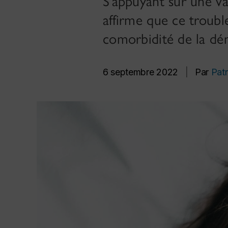
S’appuyant sur une va
affirme que ce troubl
comorbidité de la dém
6 septembre 2022
|
Par
Patr