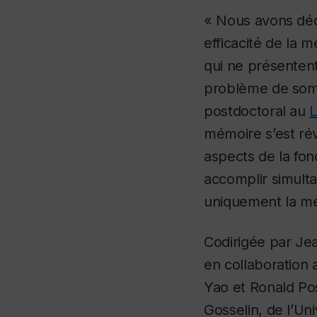
« Nous avons déco
efficacité de la
qui ne présenten
problème de som
postdoctoral au
L
mémoire s’est ré
aspects de la fonc
accomplir simult
uniquement la m
Codirigée par Jea
en collaboration
Yao et Ronald Pos
Gosselin, de l’Un