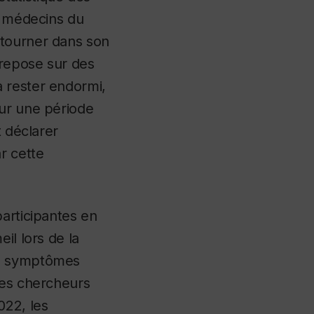
es médecins du
etourner dans son
 repose sur des
 rester endormi,
sur une période
t déclarer
r cette
participantes en
il lors de la
ns symptômes
les chercheurs
022, les