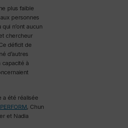
ne plus faible
t aux personnes
 qui n’ont aucun
 et chercheur
Ce déficit de
né d’autres
a capacité à
oncernaient
 a été réalisée
e PERFORM
, Chun
ier et Nadia