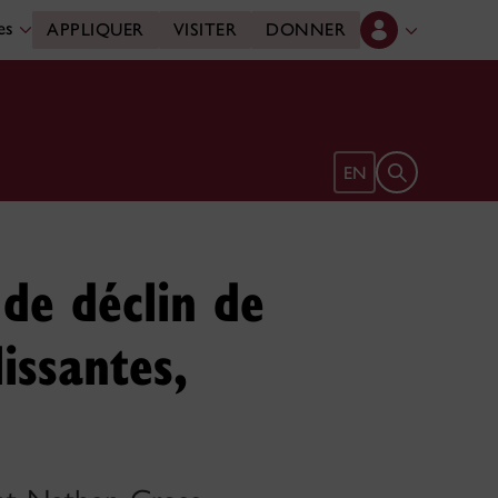
des
APPLIQUER
VISITER
DONNER
Ouvrir le form
EN
 de déclin de
issantes,