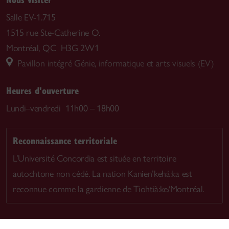
Salle EV-1.715
1515 rue Ste-Catherine O.
Montréal, QC H3G 2W1
Pavillon intégré Génie, informatique et arts visuels (EV)
Heures d'ouverture
Lundi–vendredi 11h00 – 18h00
Reconnaissance territoriale
L’Université Concordia est située en territoire
autochtone non cédé. La nation Kanien’kehá:ka est
reconnue comme la gardienne de Tiohtià:ke/Montréal.