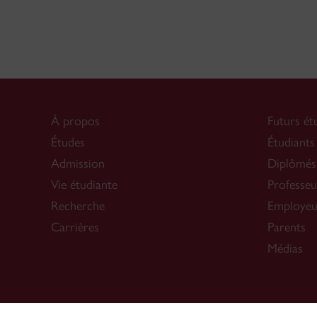
À propos
Futurs ét
Études
Étudiants
Admission
Diplômés
Vie étudiante
Professeu
Recherche
Employeu
Carrières
Parents
Médias