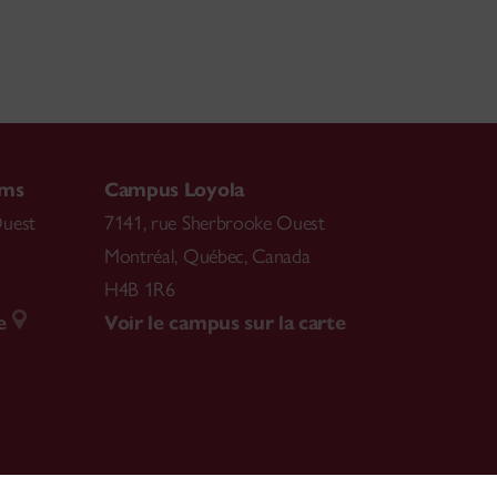
ams
Campus Loyola
Ouest
7141, rue Sherbrooke Ouest
Montréal
,
Québec, Canada
H4B 1R6
e
Voir le campus sur la carte