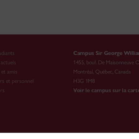
udiants
Campus Sir George Willi
 actuels
1455, boul. De Maisonneuve 
 et amis
Montréal
,
Québec, Canada
rs et personnel
H3G 1M8
rs
Voir le campus sur la cart