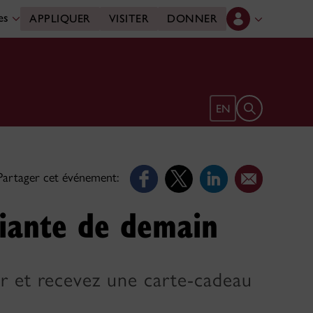
des
APPLIQUER
VISITER
DONNER
Ouvrir le form
EN
Partager cet événement:
diante de demain
nir et recevez une carte-cadeau