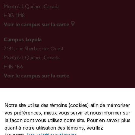
Montréal
,
Québec, Canada
H3G 1M8
Voir le campus sur la carte
Campus Loyola
7141, rue Sherbrooke Ouest
Montréal
,
Québec, Canada
H4B 1R6
Voir le campus sur la carte
Notre site utilise des témoins (cookies) afin de mémoriser
CENTRALE
514-848-2424
vos préférences, mieux vous servir et nous informer sur
URGENCE
514-848-3717
la façon dont vous utilisez notre site. Pour en savoir plus
quant à notre utilisation des témoins, veuillez
|
|
|
Protection et prévention
Accessibilité
Confidentialité