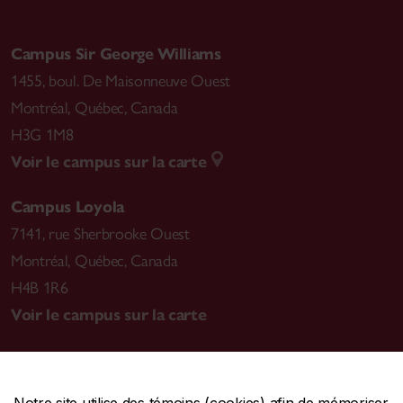
Campus Sir George Williams
1455, boul. De Maisonneuve Ouest
Montréal
,
Québec, Canada
H3G 1M8
Voir le campus sur la carte
Campus Loyola
7141, rue Sherbrooke Ouest
Montréal
,
Québec, Canada
H4B 1R6
Voir le campus sur la carte