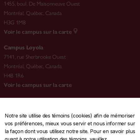
1455, boul. De Maisonneuve Ouest
Montréal
,
Québec, Canada
H3G 1M8
Voir le campus sur la carte
Campus Loyola
7141, rue Sherbrooke Ouest
Montréal
,
Québec, Canada
H4B 1R6
Voir le campus sur la carte
Notre site utilise des témoins (cookies) afin de mémoriser
CENTRALE
514-848-2424
vos préférences, mieux vous servir et nous informer sur
URGENCE
514-848-3717
la façon dont vous utilisez notre site. Pour en savoir plus
quant à notre utilisation des témoins, veuillez