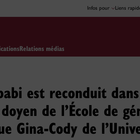
Infos pour
Liens rapi
ications
Relations médias
abi est reconduit dans
 doyen de l’École de gé
ue Gina-Cody de l’Unive