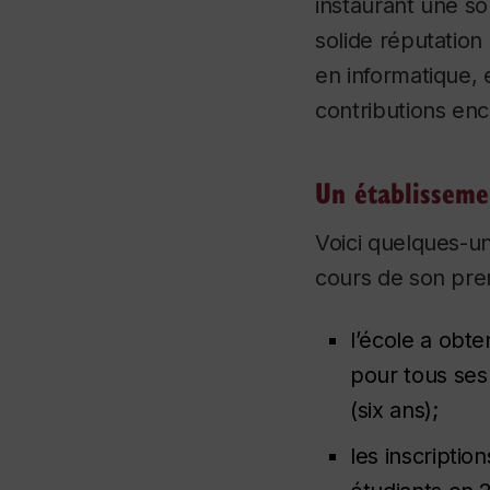
instaurant une sol
solide réputation
en informatique, 
contributions enc
Un établisseme
Voici quelques-u
cours de son pre
l’école a obt
pour tous se
(six ans);
les inscripti