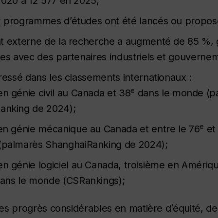
2020 à 12 577 en 2025;
x programmes d’études ont été lancés ou propos
t externe de la recherche a augmenté de 85 %, 
des avec des partenaires industriels et gouverne
gressé dans les classements internationaux :
e
n génie civil au Canada et 38
dans le monde (p
anking de 2024);
e
en génie mécanique au Canada et entre le 76
et 
(palmarès ShanghaiRanking de 2024);
n génie logiciel au Canada, troisième en Amériq
dans le monde (CSRankings);
 des progrès considérables en matière d’équité, de 