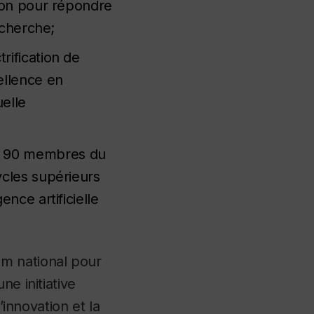
tion pour répondre
echerche;
rification de
ellence en
elle
sant 90 membres du
ycles supérieurs
nce artificielle
m national pour
ne initiative
’innovation et la