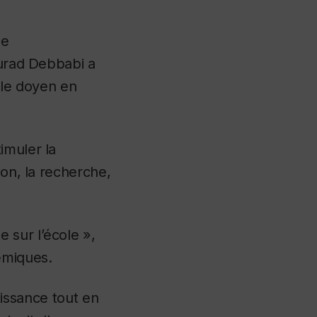
de
ourad Debbabi a
 le doyen en
imuler la
ion, la recherche,
 sur l’école »,
émiques.
roissance tout en