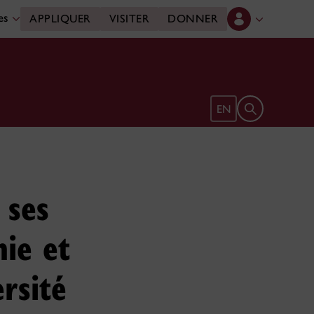
des
APPLIQUER
VISITER
DONNER
Ouvrir le form
EN
 ses
nie et
rsité