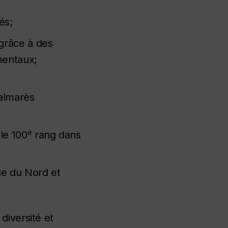
és;
grâce à des
mentaux;
almarès
e
le 100
rang dans
ue du Nord et
diversité et