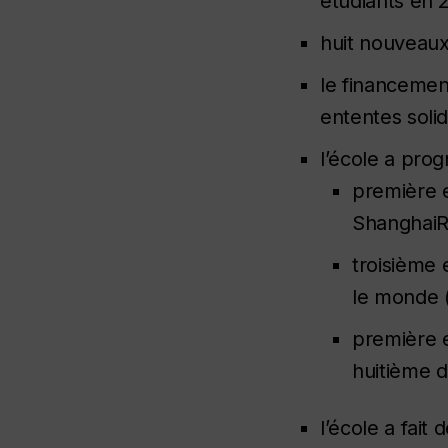
étudiants en 
huit nouveau
le financemen
ententes soli
l’école a pro
première e
ShanghaiR
troisième 
le monde 
première e
huitième 
l’école a fait