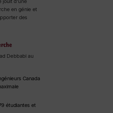
e jouit d'une
erche en génie et
apporter des
erche
rad Debbabi au
Ingénieurs Canada
maximale
79 étudiantes et