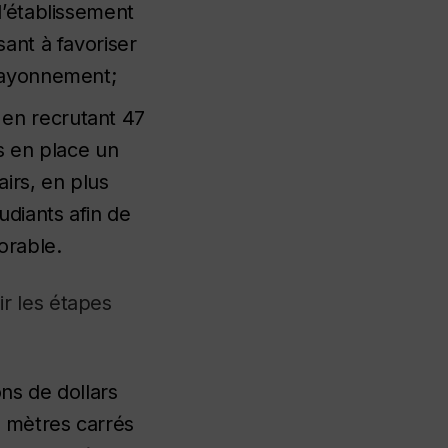
 l’établissement
sant à favoriser
 rayonnement;
 en recrutant 47
s en place un
airs, en plus
udiants afin de
orable.
r les étapes
ons de dollars
0 mètres carrés