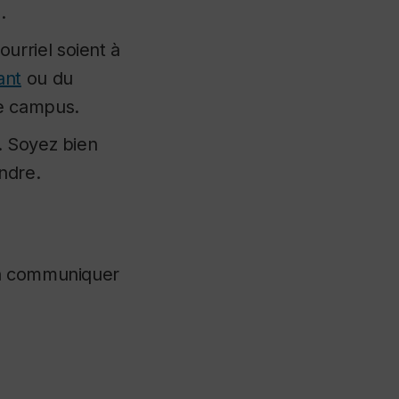
.
urriel soient à
ant
ou du
le campus.
.
Soyez bien
ndre.
 à communiquer