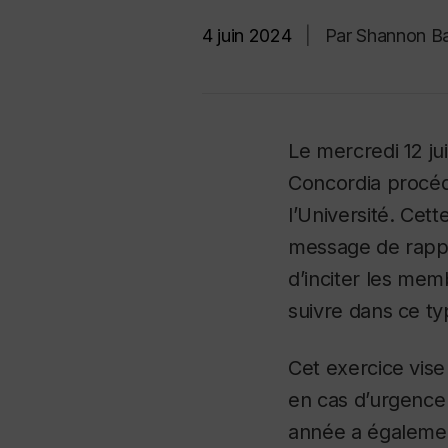
4 juin 2024
|
Par Shannon B
Le mercredi 12 ju
Concordia procéd
l’Université.
Cette
message de rappel
d’inciter les mem
suivre dans ce ty
Cet exercice vis
en cas d’urgence 
année a égalemen