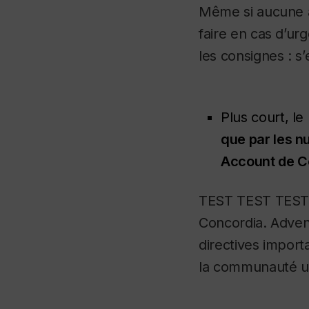
Même si aucune ac
faire en cas d’ur
les consignes : s
Plus court, l
que par les n
Account de C
TEST TEST TEST 
Concordia.
Adven
directives import
la communauté un