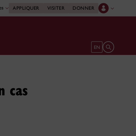
des
APPLIQUER
VISITER
DONNER
Ouvrir le form
EN
n cas