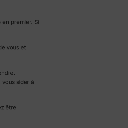
ée en premier.
Si
de vous et
endre.
 vous aider à
z être