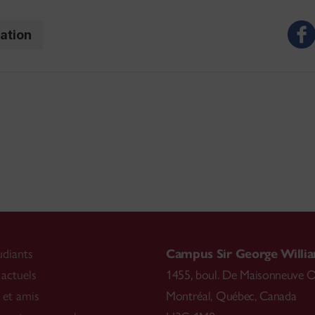
ation
udiants
Campus Sir George Willi
 actuels
1455, boul. De Maisonneuve 
 et amis
Montréal
,
Québec, Canada