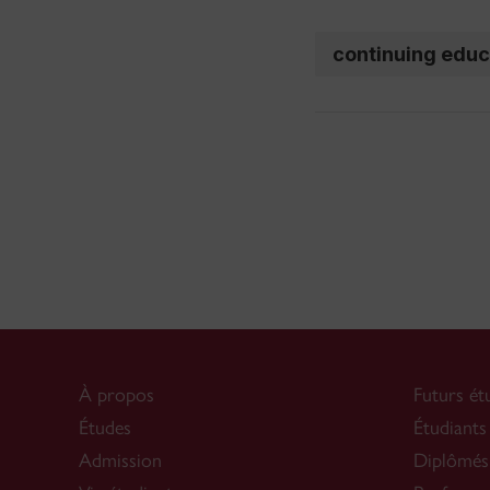
continuing educ
À propos
Futurs ét
Études
Étudiants
Admission
Diplômés