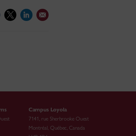
ams
Campus Loyola
Ouest
7141, rue Sherbrooke Ouest
Montréal
,
Québec, Canada