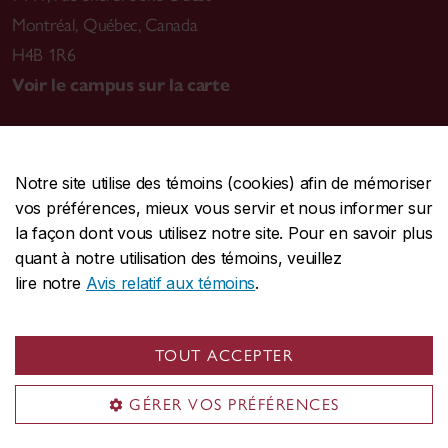
Montréal
,
Québec, Canada
H4B 1R6
Voir le campus sur la carte
Notre site utilise des témoins (cookies) afin de mémoriser
CENTRALE
514-848-2424
vos préférences, mieux vous servir et nous informer sur
URGENCE
514-848-3717
la façon dont vous utilisez notre site. Pour en savoir plus
quant à notre utilisation des témoins, veuillez
|
|
|
Protection et prévention
Accessibilité
Confidentialité
lire notre
Avis relatif aux témoins
.
|
|
|
Conditions d'utilisation
Nous joindre
Gérer les témoins
Commentaires sur le site Web
TOUT ACCEPTER
© Université Concordia. Montréal, QC, Canada
GÉRER VOS PRÉFÉRENCES