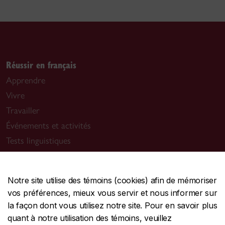
Réussir en français
Apprendre
Vivre
Travailler
Événements et activités
Tests linguistiques
Nous contacter
Notre site utilise des témoins (cookies) afin de mémoriser
inforeussirenfrancais@concordia.ca
vos préférences, mieux vous servir et nous informer sur
la façon dont vous utilisez notre site. Pour en savoir plus
Évaluations linguistiques
quant à notre utilisation des témoins, veuillez