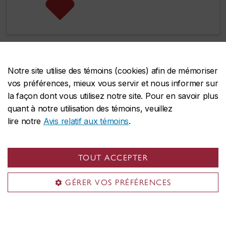
Notre site utilise des témoins (cookies) afin de mémoriser
Vous souhaitez
vos préférences, mieux vous servir et nous informer sur
la façon dont vous utilisez notre site. Pour en savoir plus
collaborer?
quant à notre utilisation des témoins, veuillez
lire notre
Avis relatif aux témoins
.
Nous serions ravis d’explorer des opportunités
avec vous ! Que vous envisagiez un
TOUT ACCEPTER
partenariat, un projet commun ou le soutien à
l’une de nos initiatives, contactez-nous
GÉRER VOS PRÉFÉRENCES
simplement par courriel et notre équipe vous
répondra rapidement.