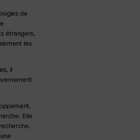
ologies de
de
s étrangers,
galement les
s, il
gouvernement
eloppement,
herche. Elle
 recherche.
 une