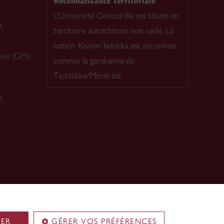
L’Université Concordia est située en
.
territoire autochtone non cédé. La
nation Kanien’kehá:ka est reconnue
uve (GM)
comme la gardienne de
Tiohtià:ke/Montréal.
.
TER
GÉRER VOS PRÉFÉRENCES