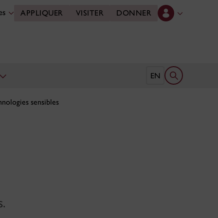
des
APPLIQUER
VISITER
DONNER
Ouvrir le form
EN
nologies sensibles
s.