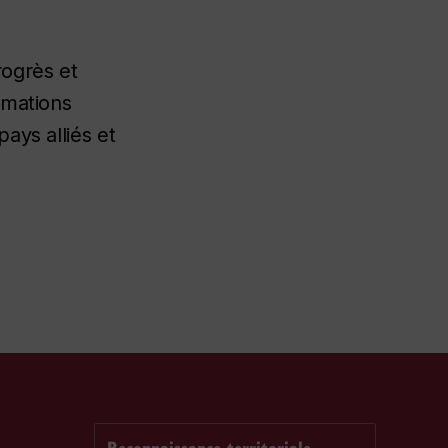
rogrès et
rmations
ays alliés et
Reconnaissance territoriale