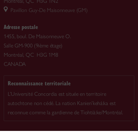
Montréal, QC H3G 1N2
Pavillon Guy-De Maisonneuve (GM)
Adresse postale
1455, boul. De Maisonneuve O.
Salle GM-900 (9ième étage)
Montréal, QC H3G 1M8
CANADA
Reconnaissance territoriale
L’Université Concordia est située en territoire
autochtone non cédé. La nation Kanien’kehá:ka est
reconnue comme la gardienne de Tiohtià:ke/Montréal.