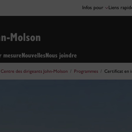
Infos pour
Liens rapi
hn-Molson
ur mesure
Nouvelles
Nous joindre
Centre des dirigeants John-Molson
Programmes
Certificat en