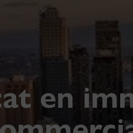
cat en im
commercia