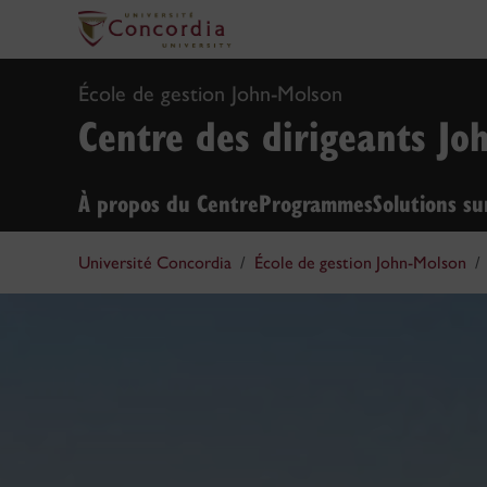
École de gestion John-Molson
Centre des dirigeants Jo
À propos du Centre
Programmes
Solutions s
Université Concordia
École de gestion John-Molson