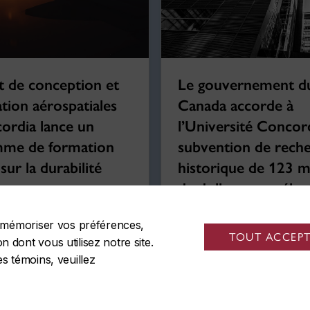
ut de conception et
Le gouvernement d
tion aérospatiales
Canada accorde à
ordia lance un
l’Université Concor
me de formation
subvention de rech
 sur la durabilité
historique de 123 mi
de dollars pour élect
société et décarbone
de mémoriser vos préférences,
collectivités
TOUT ACCEP
 dont vous utilisez notre site.
23
28 avril 2023
es témoins, veuillez