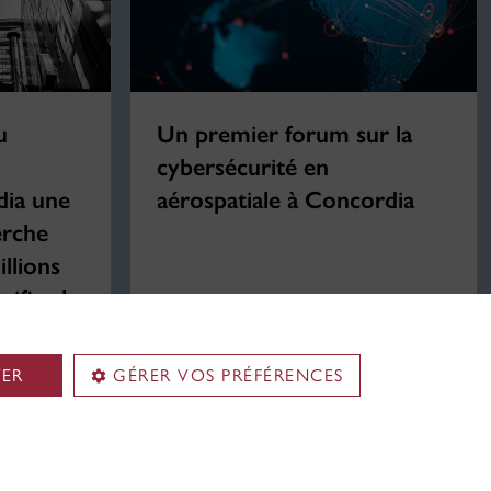
Un premier forum sur la
u
cybersécurité en
aérospatiale à Concordia
dia une
erche
llions
rifier la
r les
TER
GÉRER VOS PRÉFÉRENCES
30 mars 2023