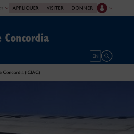
des
APPLIQUER
VISITER
DONNER
e Concordia
Ouvrir le form
EN
 de Concordia (ICIAC)