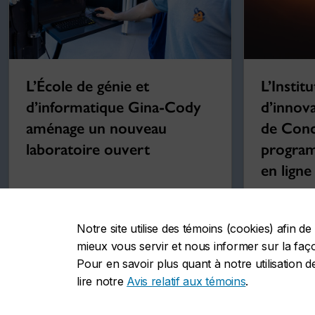
L’École de génie et
L’Instit
d’informatique Gina-Cody
d’innova
aménage un nouveau
de Conc
laboratoire ouvert
program
en ligne
Notre site utilise des témoins (cookies) afin 
mieux vous servir et nous informer sur la façon
25 mars 2024
28 juin 20
Pour en savoir plus quant à notre utilisation d
lire notre
Avis relatif aux témoins
.