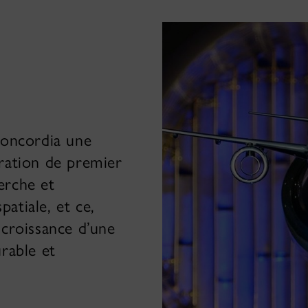
Concordia une
ération de premier
erche et
atiale, et ce,
 croissance d’une
urable et