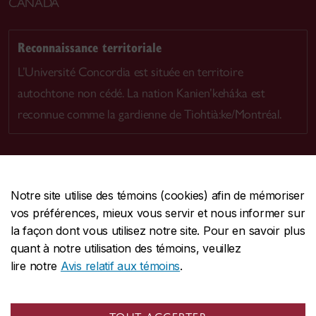
CANADA
Reconnaissance territoriale
L’Université Concordia est située en territoire
autochtone non cédé. La nation Kanien’kehá:ka est
reconnue comme la gardienne de Tiohtià:ke/Montréal.
Notre site utilise des témoins (cookies) afin de mémoriser
CENTRALE
514-848-2424
vos préférences, mieux vous servir et nous informer sur
URGENCE
514-848-3717
la façon dont vous utilisez notre site. Pour en savoir plus
quant à notre utilisation des témoins, veuillez
|
|
|
Protection et prévention
Accessibilité
Confidentialité
lire notre
Avis relatif aux témoins
.
|
|
|
Conditions d'utilisation
Nous joindre
Gérer les témoins
Commentaires sur le site Web