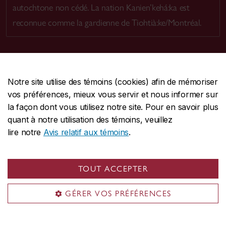
autochtone non cédé. La nation Kanien’kehá:ka est
reconnue comme la gardienne de Tiohtià:ke/Montréal.
Notre site utilise des témoins (cookies) afin de mémoriser
CENTRALE
514-848-2424
vos préférences, mieux vous servir et nous informer sur
URGENCE
514-848-3717
la façon dont vous utilisez notre site. Pour en savoir plus
quant à notre utilisation des témoins, veuillez
|
|
|
Protection et prévention
Accessibilité
Confidentialité
lire notre
Avis relatif aux témoins
.
|
|
|
Conditions d'utilisation
Nous joindre
Gérer les témoins
Commentaires sur le site Web
TOUT ACCEPTER
© Université Concordia. Montréal, QC, Canada
GÉRER VOS PRÉFÉRENCES