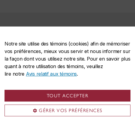
Nous sommes heureux de pouvoir vous aider à faire
de vos objectifs philanthropiques une réalité.
Notre site utilise des témoins (cookies) afin de mémoriser
vos préférences, mieux vous servir et nous informer sur
Écrivez nous :
giving@concordia.ca
.
la façon dont vous utilisez notre site. Pour en savoir plus
quant à notre utilisation des témoins, veuillez
lire notre
Avis relatif aux témoins
.
TOUT ACCEPTER
GÉRER VOS PRÉFÉRENCES
Diplômé(e)s et ami(e)s
Avantages et services
Réseau