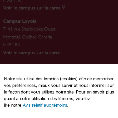
H3G 1M8
Voir le campus sur la carte
Campus Loyola
7141, rue Sherbrooke Ouest
Montréal
,
Québec, Canada
H4B 1R6
Voir le campus sur la carte
Notre site utilise des témoins (cookies) afin de mémoriser
CENTRALE
514-848-2424
vos préférences, mieux vous servir et nous informer sur
URGENCE
514-848-3717
la façon dont vous utilisez notre site. Pour en savoir plus
quant à notre utilisation des témoins, veuillez
|
|
|
Protection et prévention
Accessibilité
Confidentialité
lire notre
Avis relatif aux témoins
.
|
|
|
Conditions d'utilisation
Nous joindre
Gérer les témoins
Commentaires sur le site Web