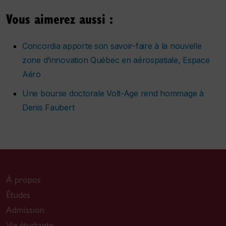
Vous aimerez aussi :
Concordia apporte son savoir-faire à la nouvelle
zone d’innovation Québec en aérospatiale, Espace
Aéro
Une bourse doctorale Volt-Age rend hommage à
Denis Faubert
À propos
Études
Admission
Vie étudiante