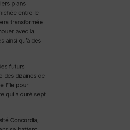
niers plans
nichée entre le
sera transformée
nouer avec la
s ainsi qu’à des
des futurs
e des dizaines de
 l’île pour
re qui a duré sept
sité Concordia,
 ans se battent