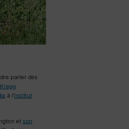
dre parler des
Kregg
ia
à l’
Institut
ington et
son