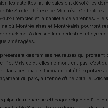
ier, les autorités municipales ont dévoilé les der
l’île Sainte-Thérèse de Montréal. Cette île est 
e-aux-Trembles et la banlieue de Varennes. Elle 
aine où Montréalaises et Montréalais pourront re
agrotourisme, à des sentiers pédestres et cyclable
ique aménagées.
résentent des familles heureuses qui profitent 
’île. Mais ce qu’elles ne montrent pas, c’est qu
t dans des chalets familiaux ont été expulsées de
gement du parc, au terme d’une bataille judiciai
 équipe de recherche ethnographique de l’Univer
 vivent à l’île Sainte-Thérèse depuis plus de cent