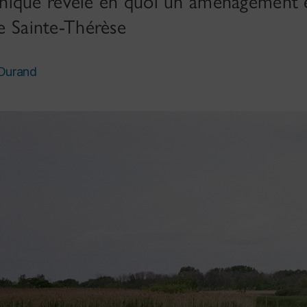
ique révèle en quoi un aménagement é
le Sainte-Thérèse
 Durand