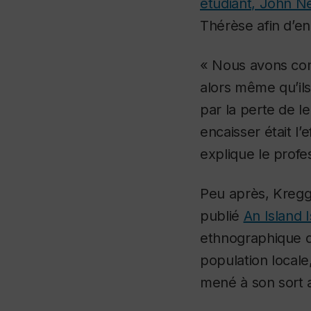
étudiant, John N
Thérèse afin d’en 
« Nous avons com
alors même qu’ils 
par la perte de le
encaisser était l’e
explique le profe
Peu après, Kregg
publié
An Island 
ethnographique dé
population locale,
mené à son sort a