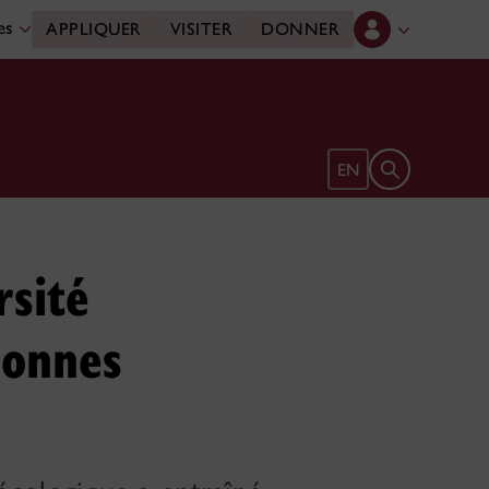
des
APPLIQUER
VISITER
DONNER
Ouvrir le form
EN
rsité
sonnes