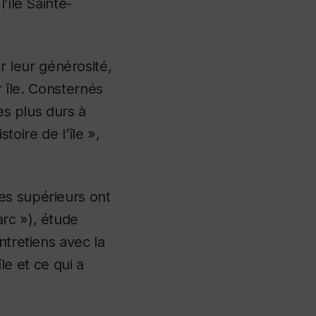
’île Sainte-
 leur générosité,
r île. Consternés
es plus durs à
toire de l’île »,
es supérieurs ont
arc »), étude
ntretiens avec la
île et ce qui a