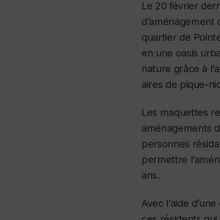
Le 20 février dern
d’aménagement de 
quartier de Point
en une oasis urb
nature grâce à l’
aires de pique-n
Les maquettes rep
aménagements de l
personnes résidan
permettre l’aména
ans.
Avec l’aide d’une
ces résidents qui