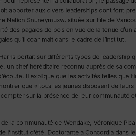
– pour représenter la collaboration, le passage d
doit apporter aux divers leaderships dont font pre
re Nation Snuneymuxw, située sur l’île de Vanco
é des pagaies de bois en vue de la tenue d’un at
aies qu’il coanimait dans le cadre de l’institut.
Harris portait sur différents types de leadership qu
e, un chef héréditaire reconnu auprès de sa co
écoute. Il explique que les activités telles que l’i
ontrer que « tous les jeunes disposent de leurs 
 compter sur la présence de leur communauté et
de la communauté de Wendake, Véronique Picar
e l’institut d’été. Doctorante à Concordia dans le