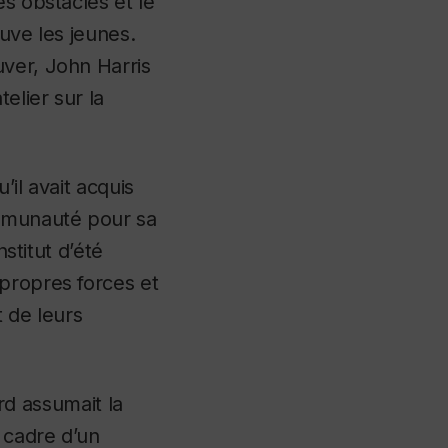
es obstacles et le
uve les jeunes.
uver, John Harris
elier sur la
’il avait acquis
mmunauté pour sa
nstitut d’été
propres forces et
 de leurs
d assumait la
 cadre d’un