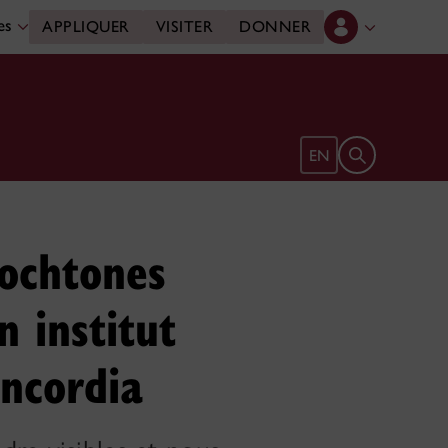
des
APPLIQUER
VISITER
DONNER
Ouvrir le form
EN
tochtones
n institut
oncordia