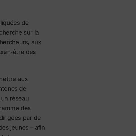
liquées de
echerche sur la
chercheurs, aux
 bien-être des
rmettre aux
chtones de
r un réseau
ogramme des
 dirigées par de
des jeunes – afin