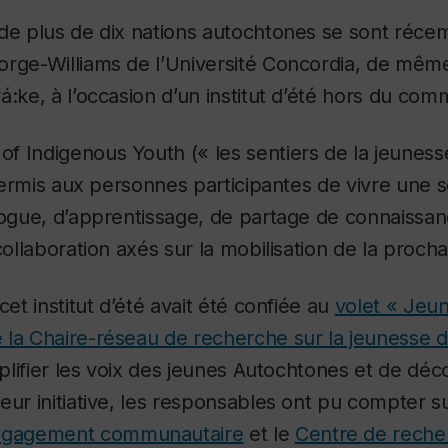
 de plus de dix nations autochtones se sont réce
orge-Williams de l’Université Concordia, de même
á:ke, à l’occasion d’un institut d’été hors du com
of Indigenous Youth
(« les sentiers de la jeunes
a permis aux personnes participantes de vivre une
logue, d’apprentissage, de partage de connaissanc
collaboration axés sur la mobilisation de la proch
cet institut d’été avait été confiée au
volet « Jeu
 la Chaire-réseau de recherche sur la jeunesse
mplifier les voix des jeunes Autochtones et de déco
eur initiative, les responsables ont pu compter su
engagement communautaire
et le
Centre de reche