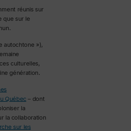
mment réunis sur
 que sur le
mun.
se autochtone »),
 semaine
es culturelles,
aine génération.
nes
 du Québec
– dont
loniser la
r la collaboration
rche sur les