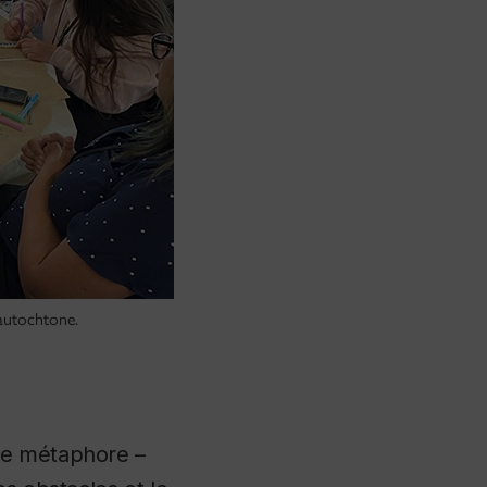
 autochtone.
ne métaphore –