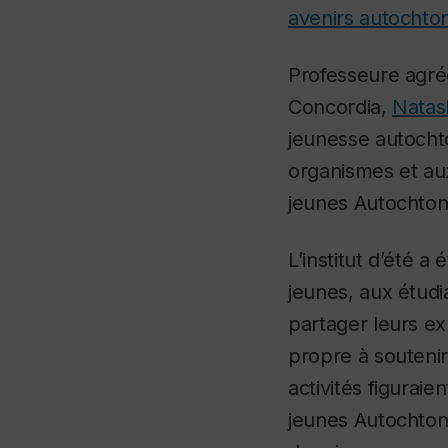
avenirs autochto
Professeure agr
Concordia,
Natas
jeunesse autocht
organismes et aux
jeunes Autochto
L’institut d’été 
jeunes, aux étudi
partager leurs ex
propre à souteni
activités figuraie
jeunes Autochtone