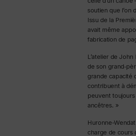
celle d’un canoë 
soutien que l’on 
Issu de la Premiè
avait même apport
fabrication de pag
L’atelier de John 
de son grand‑pèr
grande capacité d’
contribuent à dém
peuvent toujours
ancêtres. »
Huronne-Wendat 
charge de cours d