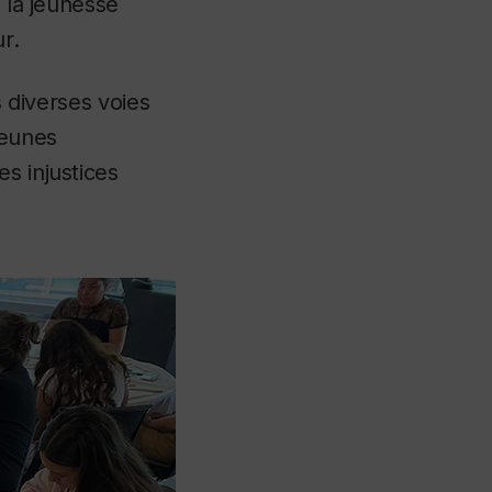
e la jeunesse
ur.
s diverses voies
jeunes
s injustices