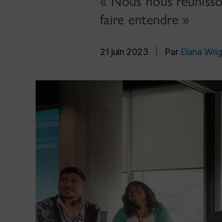
« Nous nous réunisson
faire entendre »
21 juin 2023
|
Par
Elana Wrig