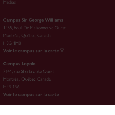
Médias
Campus Sir George Williams
1455, boul. De Maisonneuve Ouest
Montréal
,
Québec, Canada
H3G 1M8
Voir le campus sur la carte
Campus Loyola
7141, rue Sherbrooke Ouest
Montréal
,
Québec, Canada
H4B 1R6
Voir le campus sur la carte