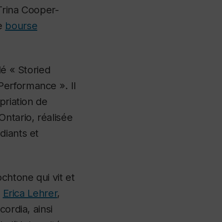
Trina Cooper-
ne
bourse
lé « Storied
Performance ». Il
priation de
ntario, réalisée
diants et
chtone qui vit et
c
Erica Lehrer
,
ordia, ainsi