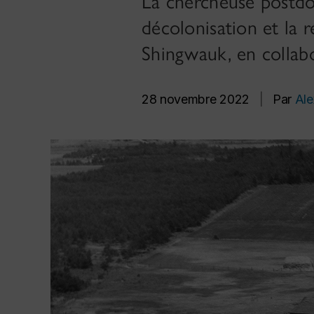
La chercheuse postdo
décolonisation et la 
Shingwauk, en collab
28 novembre 2022
|
Par
Ale