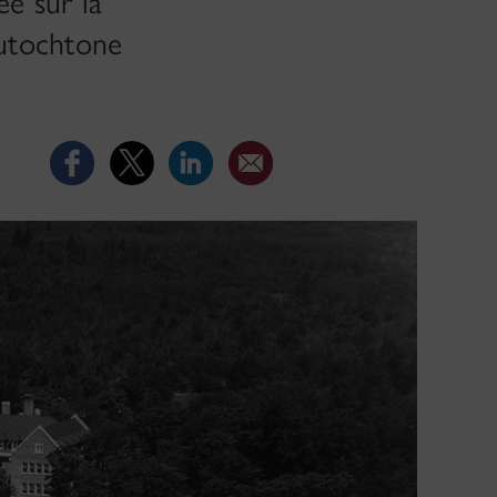
e sur la
autochtone