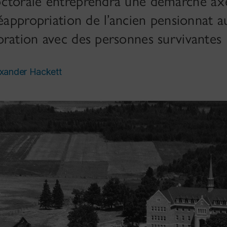
ctorale entreprendra une démarche axé
réappropriation de l’ancien pensionnat 
oration avec des personnes survivantes
xander Hackett