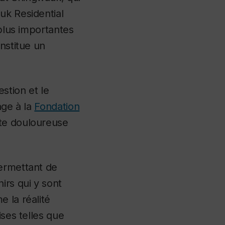
uk Residential
 plus importantes
nstitue un
stion et le
age à la
Fondation
te douloureuse
permettant de
irs qui y sont
 la réalité
ises telles que