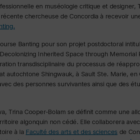
essionnelle en muséologie critique et designer, 
s récente chercheuse de Concordia à recevoir u
nting.
bourse Banting pour son projet postdoctoral intitu
 Decolonizing Inherited Space through Memorial 
oration transdisciplinaire du processus de réappro
at autochtone Shingwauk, à Sault Ste. Marie, en O
avec des personnes survivantes ainsi que des étu
a, Trina Cooper-Bolam se définit comme une allo
territoire algonquin non cédé. Elle collaborera ave
toire à la
Faculté des arts et des sciences
de Conc