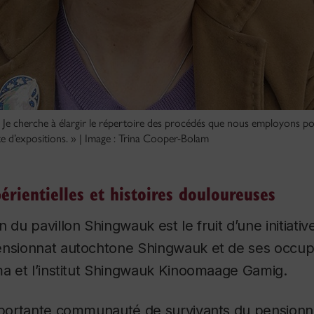
Je cherche à élargir le répertoire des procédés que nous employons po
xte d’expositions. » | Image : Trina Cooper-Bolam
érientielles et histoires douloureuses
n du pavillon Shingwauk est le fruit d’une initiat
ensionnat autochtone Shingwauk et de ses occupa
ma et l’institut Shingwauk Kinoomaage Gamig.
importante communauté de survivants du pensionn