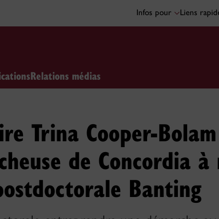
Infos pour
Liens rapi
ications
Relations médias
re Trina Cooper-Bolam 
rcheuse de Concordia à
postdoctorale Banting