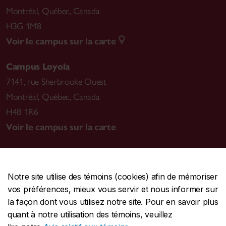
Montréal
,
Québec, Canada
H3G 1M8
Voir le campus sur la carte
Campus Loyola
7141, rue Sherbrooke Ouest
Montréal
,
Québec, Canada
H4B 1R6
Voir le campus sur la carte
Notre site utilise des témoins (cookies) afin de mémoriser
CENTRALE
514-848-2424
vos préférences, mieux vous servir et nous informer sur
URGENCE
514-848-3717
la façon dont vous utilisez notre site. Pour en savoir plus
quant à notre utilisation des témoins, veuillez
|
|
|
Protection et prévention
Accessibilité
Confidentialité