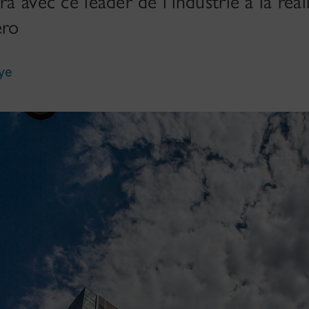
ra avec ce leader de l’industrie à la réal
éro
ye