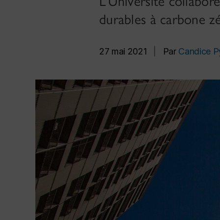
L’Université collabore
durables à carbone z
27 mai 2021
|
Par
Candice P