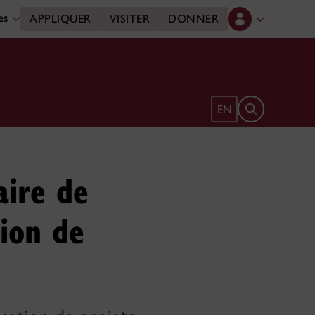
des
APPLIQUER
VISITER
DONNER
Ouvrir le form
EN
aire de
tion de