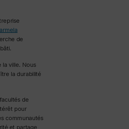
treprise
armela
cherche de
bâti.
la ville. Nous
re la durabilité
facultés de
térêt pour
in des communautés
rité et partage