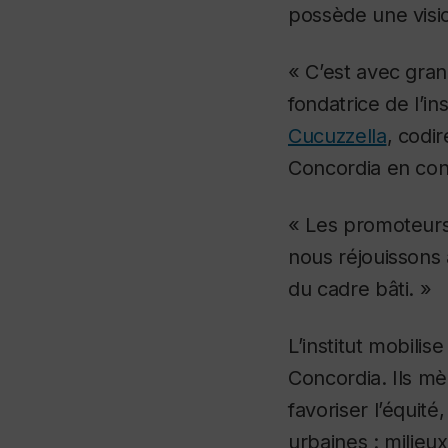
possède une visio
« C’est avec gran
fondatrice de l’in
Cucuzzella
, codir
Concordia en conc
« Les promoteurs 
nous réjouissons 
du cadre bâti. »
L’institut mobili
Concordia.
Ils m
favoriser l’équité
urbaines : milieu