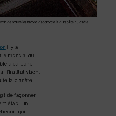
oir de nouvelles façons d’accroître la durabilité du cadre
ion
il y a
 file mondial du
ble à carbone
 l’institut visent
te la planète.
agit de façonner
ent établi un
bécois qui