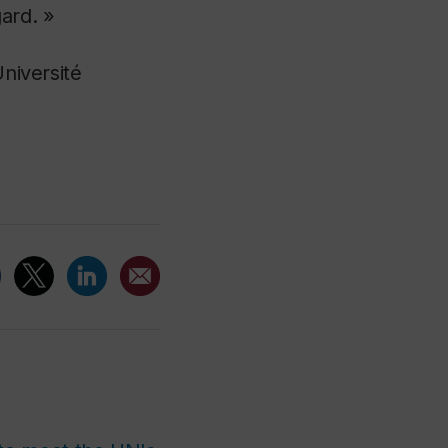
gard. »
Université