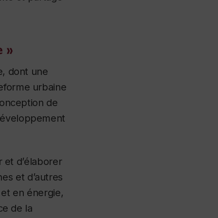
e »
e, dont une
teforme urbaine
 conception de
 développement
r et d’élaborer
es et d’autres
et en énergie,
ce de la