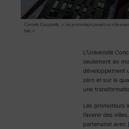
Carmela Cucuzzella : « Les promoteurs jouent un rôle essentie
bâti. »
L’Université Conco
seulement six mois
développement ur
zéro et sur la qua
une transformati
Les promoteurs im
l’avenir des vill
partenariat avec