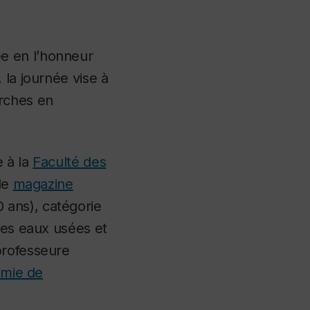
 en l’honneur
, la journée vise à
erches en
e à la
Faculté des
 le
magazine
 ans), catégorie
des eaux usées et
professeure
imie de