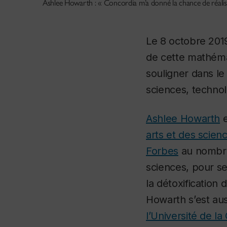
Ashlee Howarth : « Concordia m’a donné la chance de réalis
Le 8 octobre 201
de cette mathéma
souligner dans l
sciences, technol
Ashlee Howarth
e
arts et des scien
Forbes
au nombre
sciences, pour se
la détoxificatio
Howarth s’est au
l’Université de l