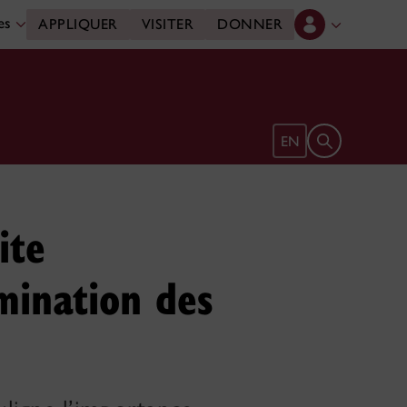
des
APPLIQUER
VISITER
DONNER
Ouvrir le form
EN
ite
mination des