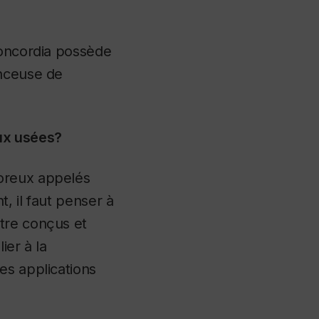
Concordia possède
anceuse de
ux usées?
poreux appelés
, il faut pens
er à
tre conçus et
ier à la
es applications