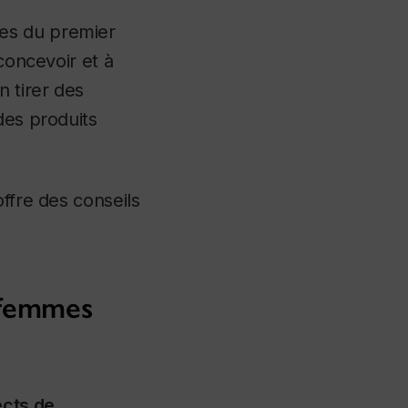
es du premier
concevoir et à
n tirer des
des produits
ffre des conseils
s femmes
ects de