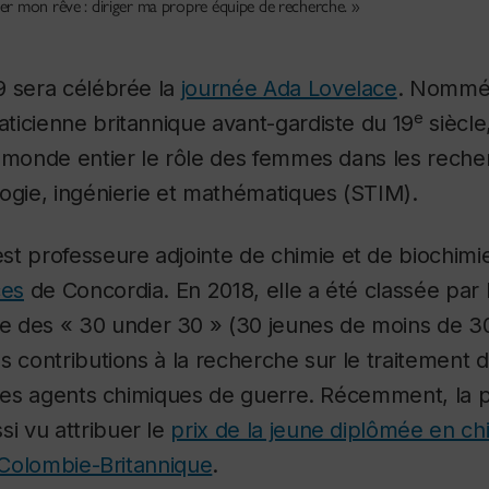
er mon rêve : diriger ma propre équipe de recherche. »
9 sera célébrée la
journée Ada Lovelace
.
Nommée
e
ticienne britannique avant-gardiste du 19
siècle
e monde entier le rôle des femmes dans les rech
ogie, ingénierie et mathématiques (STIM).
st professeure adjointe de chimie et de biochimi
ces
de Concordia.
En 2018, elle a été classée par
 des « 30 under 30 » (30 jeunes de moins de 30
s contributions à la recherche sur le traitement 
n des agents chimiques de guerre. Récemment, la 
ssi vu
attribuer le
prix de la jeune diplômée en ch
a Colombie-Britannique
.