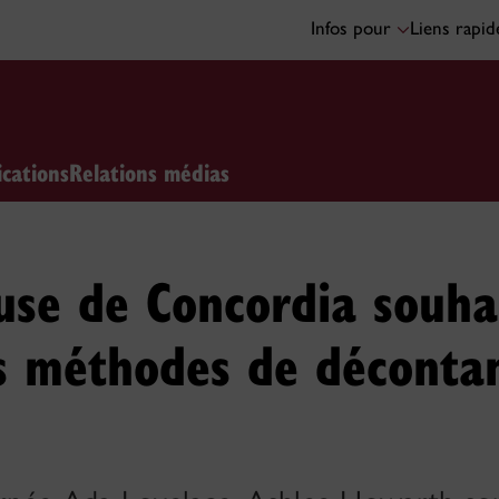
Infos pour
Liens rapi
ications
Relations médias
use de Concordia souha
es méthodes de déconta