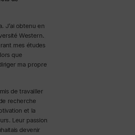
. J’ai obtenu en
iversité Western.
durant mes études
alors que
diriger ma propre
is de travailler
e recherche
tivation et la
eurs. Leur passion
haitais devenir