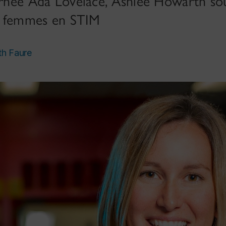
ournée Ada Lovelace, Ashlee Howarth so
s femmes en STIM
th Faure