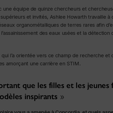
c une équipe de quinze chercheurs et chercheus
 supérieurs et invités, Ashlee Howarth travaille à 
éseaux organométalliques de terres rares afin d’e
 l’assainissement des eaux usées et la détection 
e qui l’a orientée vers ce champ de recherche et o
s amorçant une carrière en STIM.
ortant que les filles et les jeune
odèles inspirants
olaire vous a amenée à Concordia, et quels asp