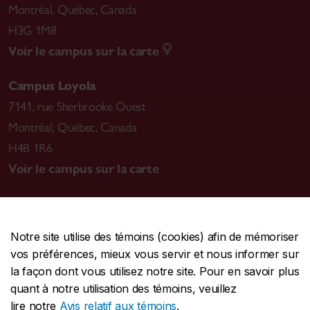
Montréal
,
Québec, Canada
H3G 1M8
Voir le campus sur la carte
Campus Loyola
7141, rue Sherbrooke Ouest
Montréal
,
Québec, Canada
H4B 1R6
Voir le campus sur la carte
Notre site utilise des témoins (cookies) afin de mémoriser
CENTRALE
514-848-2424
vos préférences, mieux vous servir et nous informer sur
URGENCE
514-848-3717
la façon dont vous utilisez notre site. Pour en savoir plus
quant à notre utilisation des témoins, veuillez
|
|
|
Protection et prévention
Accessibilité
Confidentialité
lire notre
Avis relatif aux témoins
.