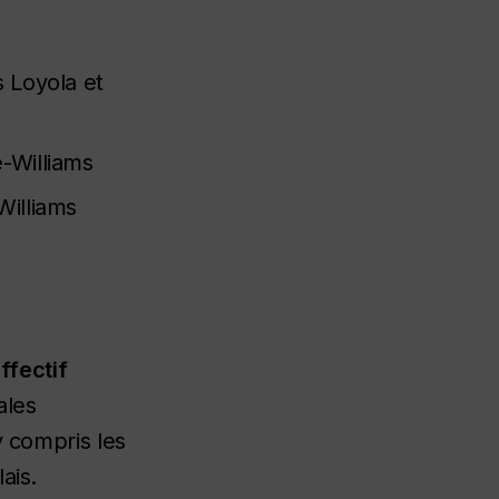
 Loyola et
-Williams
illiams
ffectif
ales
y compris les
ais.