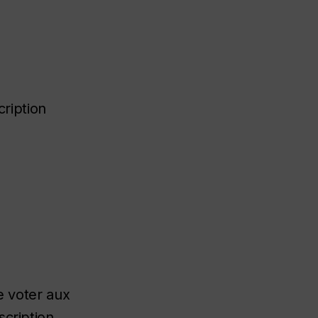
ription
e voter aux
scription