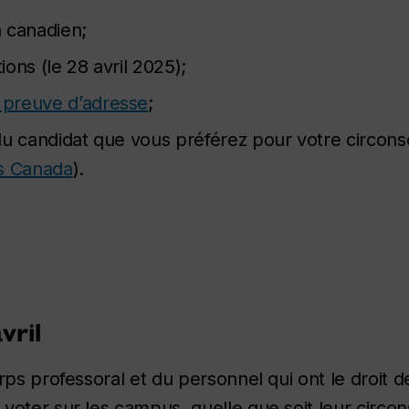
 canadien;
ions (le 28 avril 2025);
e preuve d’adresse
;
du candidat que vous préférez pour votre circonsc
ns Canada
).
vril
rps professoral et du personnel qui ont le droit d
voter sur les campus, quelle que soit leur circon