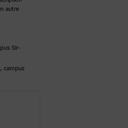
un autre
pus Sir-
t, campus