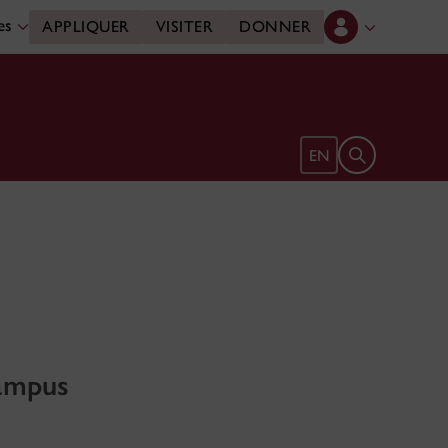
des
APPLIQUER
VISITER
DONNER
Ouvrir le form
EN
campus