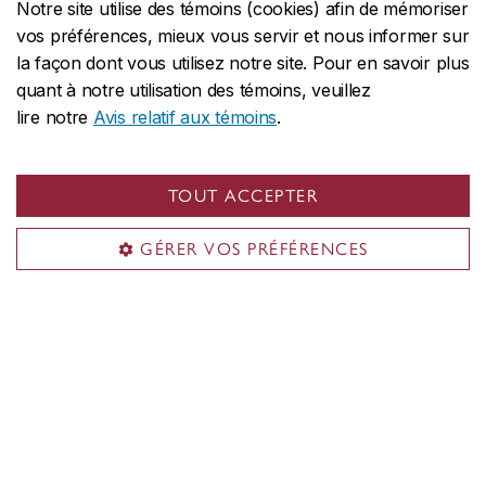
Notre site utilise des témoins (cookies) afin de mémoriser
Campus Sir George Williams
vos préférences, mieux vous servir et nous informer sur
1455, boul. De Maisonneuve Ouest
la façon dont vous utilisez notre site. Pour en savoir plus
Montréal
,
Québec, Canada
quant à notre utilisation des témoins, veuillez
lire notre
Avis relatif aux témoins
.
H3G 1M8
Voir le campus sur la carte
TOUT ACCEPTER
Campus Loyola
7141, rue Sherbrooke Ouest
GÉRER VOS PRÉFÉRENCES
Montréal
,
Québec, Canada
H4B 1R6
Voir le campus sur la carte
CENTRALE
514-848-2424