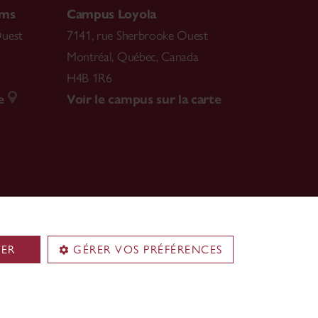
ams
Campus Loyola
Ouest
7141, rue Sherbrooke Ouest
Montréal
,
Québec, Canada
H4B 1R6
e
Voir le campus sur la carte
TER
GÉRER VOS PRÉFÉRENCES