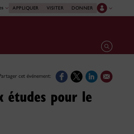
des
APPLIQUER
VISITER
DONNER
Ouvrir le form
Partager cet événement:
x études pour le