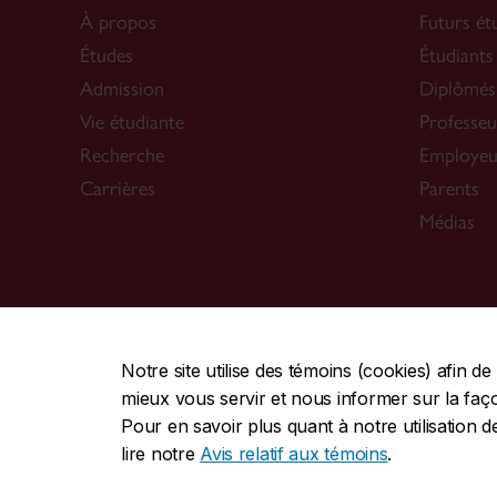
À propos
Futurs ét
Études
Étudiants
Admission
Diplômés
Vie étudiante
Professeu
Recherche
Employeu
Carrières
Parents
Médias
CENTRALE
|
URGENCE
514-848-2424
5
Notre site utilise des témoins (cookies) afin 
mieux vous servir et nous informer sur la façon
|
|
Protection et prévention
Accessibilité
Confidentialité
Pour en savoir plus quant à notre utilisation d
Commentaires sur le site Web
lire notre
Avis relatif aux témoins
.
© Université Concordia. Montréal, QC, Canada