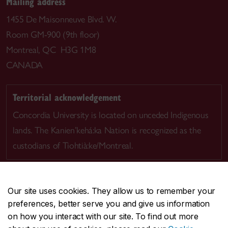
Mailing address
1455 De Maisonneuve Blvd. W.
Room GM-900 (9th floor)
Montreal, QC H3G 1M8
CANADA
Territorial acknowledgement
Concordia University is located on unceded Indigenous
lands. The Kanien’kehá:ka Nation is recognized as the
custodians of Tiohtià:ke/Montreal.
Our site uses cookies. They allow us to remember your
preferences, better serve you and give us information
CENTRAL
514-848-2424
on how you interact with our site. To find out more
EMERGENCY
514-848-3717