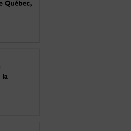
le Québec,
:
 la