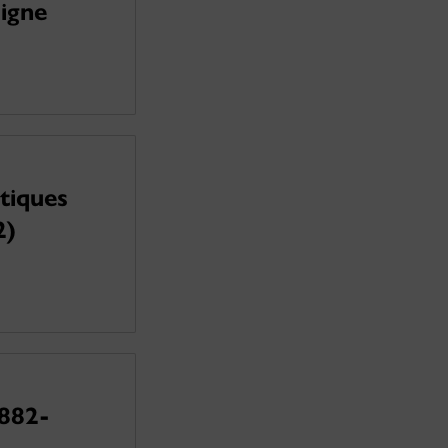
ligne
tiques
2)
1882-