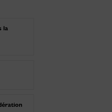
 la
dération