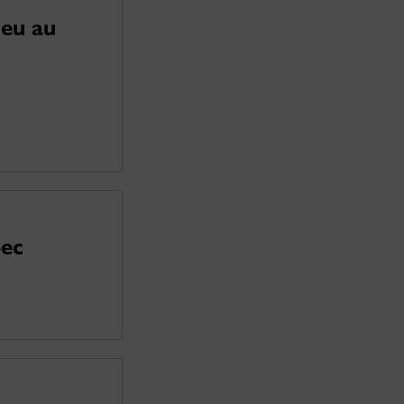
jeu au
bec