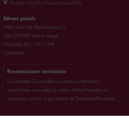
Pavillon Guy-De Maisonneuve (GM)
Adresse postale
1455, boul. De Maisonneuve O.
Salle GM-900 (9ième étage)
Montréal, QC H3G 1M8
CANADA
Reconnaissance territoriale
L’Université Concordia est située en territoire
autochtone non cédé. La nation Kanien’kehá:ka est
reconnue comme la gardienne de Tiohtià:ke/Montréal.