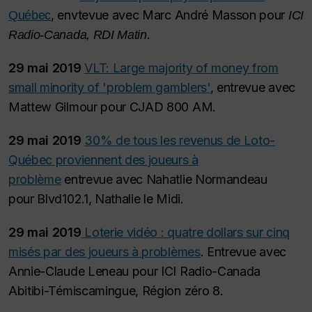
, envtevue avec Marc André Masson pour
Québec
ICI
.
Radio-Canada, RDI Matin
29 mai 2019
VLT: Large majority of money from
small minority of 'problem gamblers'
, entrevue avec
Mattew Gilmour pour
CJAD 800 AM
.
29 mai 2019
30% de tous les revenus de Loto-
Québec proviennent des joueurs à
problème
entrevue avec Nahatlie Normandeau
pour
Blvd102.1, Nathalie le Midi
.
29 mai 2019
Loterie vidéo : quatre dollars sur cinq
misés par des joueurs à problèmes
. Entrevue avec
Annie-Claude Leneau pour
ICI Radio-Canada
Abitibi-Témiscamingue, Région zéro 8
.