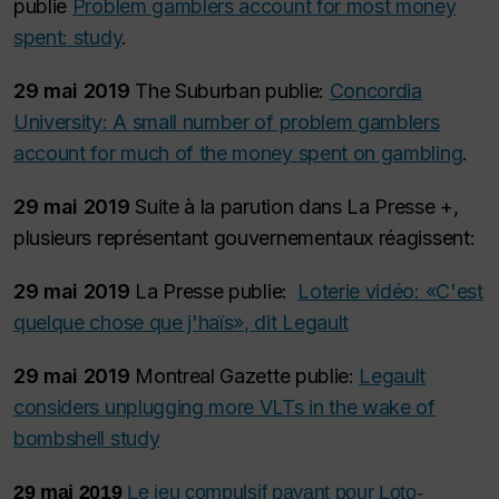
publie
Problem gamblers account for most money
spent: study
.
29 mai 2019
The Suburban publie:
Concordia
University: A small number of problem gamblers
account for much of the money spent on gambling
.
29 mai 2019
Suite à la parution dans La Presse +,
plusieurs représentant gouvernementaux réagissent:
29 mai 2019
La Presse publie:
Loterie vidéo: «C'est
quelque chose que j'haïs», dit Legault
29 mai 2019
Montreal Gazette publie:
Legault
considers unplugging more VLTs in the wake of
bombshell study
29 mai 2019
Le jeu compulsif payant pour Loto-