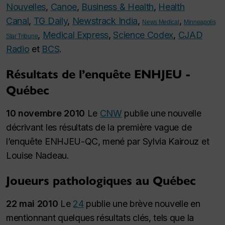
Nouvelles
,
Canoe
,
Business & Health
,
Health
Canal
,
TG Daily
,
Newstrack India
,
,
News Medical
Minneapolis
,
Medical Express
,
Science Codex
,
CJAD
Star Tribune
Radio
et
BCS
.
Résultats de l’enquête ENHJEU -
Québec
10 novembre 2010
Le
CNW
publie une nouvelle
décrivant les résultats de la première vague de
l’enquête ENHJEU-QC, mené par Sylvia Kairouz et
Louise Nadeau.
Joueurs pathologiques au Québec
22 mai 2010
Le
24
publie une brève nouvelle en
mentionnant quelques résultats clés, tels que la