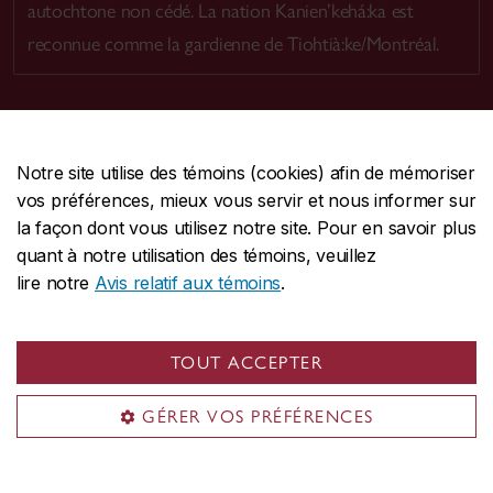
autochtone non cédé. La nation Kanien’kehá:ka est
reconnue comme la gardienne de Tiohtià:ke/Montréal.
Notre site utilise des témoins (cookies) afin de mémoriser
CENTRALE
514-848-2424
vos préférences, mieux vous servir et nous informer sur
URGENCE
514-848-3717
la façon dont vous utilisez notre site. Pour en savoir plus
quant à notre utilisation des témoins, veuillez
|
|
|
Protection et prévention
Accessibilité
Confidentialité
lire notre
Avis relatif aux témoins
.
|
|
|
Conditions d'utilisation
Nous joindre
Gérer les témoins
Commentaires sur le site Web
TOUT ACCEPTER
© Université Concordia. Montréal, QC, Canada
GÉRER VOS PRÉFÉRENCES